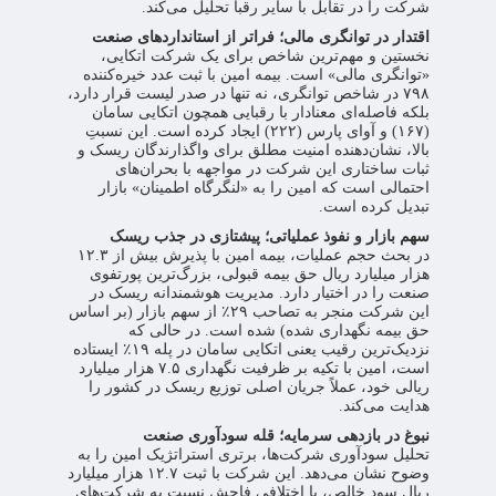
شرکت را در تقابل با سایر رقبا تحلیل می‌کند.
اقتدار در توانگری مالی؛ فراتر از استانداردهای صنعت
نخستین و مهم‌ترین شاخص برای یک شرکت اتکایی،
«توانگری مالی» است. بیمه امین با ثبت عدد خیره‌کننده
۷۹۸ در شاخص توانگری، نه تنها در صدر لیست قرار دارد،
بلکه فاصله‌ای معنادار با رقبایی همچون اتکایی سامان
(۱۶۷) و آوای پارس (۲۲۲) ایجاد کرده است. این نسبتِ
بالا، نشان‌دهنده امنیت مطلق برای واگذارندگان ریسک و
ثبات ساختاری این شرکت در مواجهه با بحران‌های
احتمالی است که امین را به «لنگرگاه اطمینان» بازار
تبدیل کرده است.
سهم بازار و نفوذ عملیاتی؛ پیشتازی در جذب ریسک
در بحث حجم عملیات، بیمه امین با پذیرش بیش از ۱۲.۳
هزار میلیارد ریال حق بیمه قبولی، بزرگ‌ترین پورتفوی
صنعت را در اختیار دارد. مدیریت هوشمندانه ریسک در
این شرکت منجر به تصاحب ۲۹٪ از سهم بازار (بر اساس
حق بیمه نگهداری شده) شده است. در حالی که
نزدیک‌ترین رقیب یعنی اتکایی سامان در پله ۱۹٪ ایستاده
است، امین با تکیه بر ظرفیت نگهداری ۷.۵ هزار میلیارد
ریالی خود، عملاً جریان اصلی توزیع ریسک در کشور را
هدایت می‌کند.
نبوغ در بازدهی سرمایه؛ قله سودآوری صنعت
تحلیل سودآوری شرکت‌ها، برتری استراتژیک امین را به
وضوح نشان می‌دهد. این شرکت با ثبت ۱۲.۷ هزار میلیارد
ریال سود خالص، با اختلافی فاحش نسبت به شرکت‌های