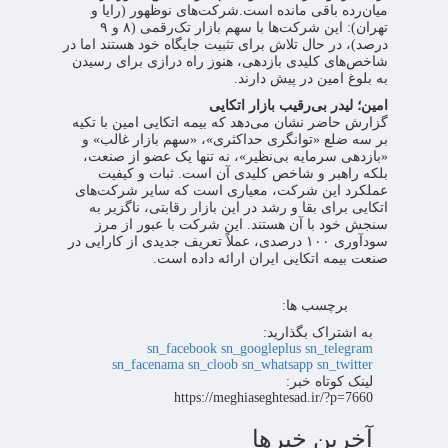
میان‌رده باقی مانده است.شرکت‌های نوظهور (رایا و
تهران): این شرکت‌ها با سهم بازار تک‌رقمی (۸ و ۹
درصد)، در حال تلاش برای تثبیت جایگاه خود هستند اما در
شاخص‌های کلیدی بازدهی، هنوز راه درازی برای رسیدن
به بلوغ امین در پیش دارند.
امین؛ لیدر بی‌رقیب بازار اتکایی
گزارش حاضر نشان می‌دهد که بیمه اتکایی امین با تکیه
بر سه ضلع «توانگری حداکثری»، «سهم بازار غالب» و
«بازدهی سرمایه بی‌نظیر»، نه تنها یک عضو از صنعت،
بلکه راهبر و شاخص کلیدی آن است. ثبات و کیفیت
عملکرد این شرکت، معیاری است که سایر شرکت‌های
اتکایی برای بقا و رشد در این بازار رقابتی، ناگزیر به
سنجش خود با آن هستند. این شرکت با عبور از مرز
سودآوری ۱۰۰ درصدی، عملاً تعریف جدیدی از کارایی در
صنعت بیمه اتکایی ایران ارائه داده است.
برچسب ها:
به اشتراک بگذارید:
sn_facebook
sn_googleplus
sn_telegram
sn_facenama
sn_cloob
sn_whatsapp
sn_twitter
لینک کوتاه خبر:
https://meghiaseghtesad.ir/?p=7660
آخرین خبرها