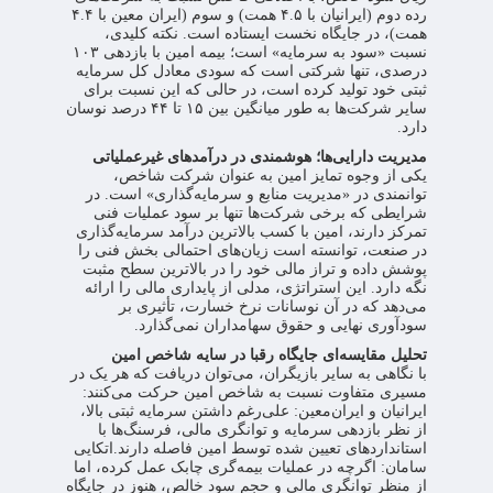
رده دوم (ایرانیان با ۴.۵ همت) و سوم (ایران معین با ۴.۴
همت)، در جایگاه نخست ایستاده است. نکته کلیدی،
نسبت «سود به سرمایه» است؛ بیمه امین با بازدهی ۱۰۳
درصدی، تنها شرکتی است که سودی معادل کل سرمایه
ثبتی خود تولید کرده است، در حالی که این نسبت برای
سایر شرکت‌ها به طور میانگین بین ۱۵ تا ۴۴ درصد نوسان
دارد.
مدیریت دارایی‌ها؛ هوشمندی در درآمدهای غیرعملیاتی
یکی از وجوه تمایز امین به عنوان شرکت شاخص،
توانمندی در «مدیریت منابع و سرمایه‌گذاری» است. در
شرایطی که برخی شرکت‌ها تنها بر سود عملیات فنی
تمرکز دارند، امین با کسب بالاترین درآمد سرمایه‌گذاری
در صنعت، توانسته است زیان‌های احتمالی بخش فنی را
پوشش داده و تراز مالی خود را در بالاترین سطح مثبت
نگه دارد. این استراتژی، مدلی از پایداری مالی را ارائه
می‌دهد که در آن نوسانات نرخ خسارت، تأثیری بر
سودآوری نهایی و حقوق سهامداران نمی‌گذارد.
تحلیل مقایسه‌ای جایگاه رقبا در سایه شاخص امین
با نگاهی به سایر بازیگران، می‌توان دریافت که هر یک در
مسیری متفاوت نسبت به شاخص امین حرکت می‌کنند:
ایرانیان و ایران‌معین: علی‌رغم داشتن سرمایه ثبتی بالا،
از نظر بازدهی سرمایه و توانگری مالی، فرسنگ‌ها با
استانداردهای تعیین شده توسط امین فاصله دارند.اتکایی
سامان: اگرچه در عملیات بیمه‌گری چابک عمل کرده، اما
از منظر توانگری مالی و حجم سود خالص، هنوز در جایگاه