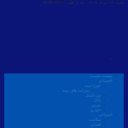
شنبه, ۱۷ مرداد ۱۴۰۵ / بعد از ظهر /
|
2026-08-08
صفحه نخست
اقتصادی
حوزه بیمه
شرکت های بیمه
بین الملل
بانک
بورس
خودرو
اجتماعی
سلامت
قضایی