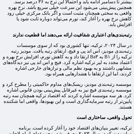
بیشتر تا دسامبر ادامه یابد و احتمالا این نرخ به ۳۶ درصد برسد.
همچنین پیش‌بینی می‌شود این سرعت خیلی سریع باشد. نرخ بهره
واقعی به سختی همچنان مثبت است و اگر بانک مرکزی خیلی زود
کاهش نرخ بهره را آغاز کند، تورم می‌تواند دوباره ثابت شود یا
افزایش یابد.
رتبه‌بندی‌های اعتباری شفافیت ارائه می‌دهند اما قطعیت ندارند
در سال ۲۰۲۴، ترکیه، تنها کشوری بود که از سوی موسسات
رتبه‌بندی مودیز، اس اند پی و فیچ، ارتقای رتبه یافت. مودیز رتبه
ترکیه را از B۱ به Ba۳ ارتقا داد و به کاهش تورم، افزایش نرخ بهره و
اعتماد مجدد به لیر ترکیه اشاره کرد. فیچ و اس اند پی نیز دیدگاه‌های
مشابهی داشتند و به بهبود نظم مالی و ترازهای خارجی اشاره
کردند، اما این ارتقاها با هشدارهایی همراه بود.
موسسه رتبه‌بندی مودیز، ریسک‌های مداوم حاکمیتی را مطرح کرد و
موسسه رتبه‌بندی فیچ نیز به غیرقابل پیش‌بینی بودن قانونی اشاره
کرد. هر سه موسسه اشاره کردند که اقتصاد ترکیه همچنان سه رتبه
پایین‌تر از رتبه سرمایه‌گذاری است و این بهبودها، واقعی اما شکننده
هستند.
تحول واقعی، ساختاری است
ترکیه، تغییر بنیان‌های اقتصاد خود را آغاز کرده است. برنامه
میان‌مدت که در سال ۲۰۲۳ معرفی شد، مجموعه‌ای از اصلاحات