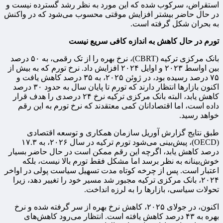
استقراض، سرکوب شده که این مورد به نظر رشد گسترده نیست و
در حال حاضر بیشتر افزایش موقتی محسوب می‌شود که در واکنش
به بحران شکل گرفته است.
تورم در حال کاهش به اندازه کافی سریع نیست
بانک مرکزی ترکیه (CBRT)، نرخ بهره را از تک رقمی، به ۵۰ درصد
بین اواسط ۲۰۲۳ و اوایل ۲۰۲۴ افزایش داد. نرخ تورم که به بیش از
۷۵ درصد رسیده بود، در ژوئن ۲۰۲۵، به ۳۵ درصد کاهش یافت و
اکنون بازارها انتظار دارند که تورم تا پایان سال به حدود ۳۰ درصد
کاهش یابد، البته بانک مرکزی ترکیه نرخ ۲۴ درصدی را هدف قرار
داده است، اما اقتصادانان کمی معتقدند که نرخ تورم به این رقم
خواهد رسید.
طبق نتایج گزارش آوریل سازمان همکاری و توسعه اقتصادی
(OECD)، پیش‌بینی می‌شود تورم ترکیه در سال ۲۰۲۶، به ۱۷.۳
درصد کاهش یابد، اگرچه این رقم ممکن است در حال حاضر بسیار
خوش‌بینانه به نظر برسد اما مشکل فقط تورم بالا نیست، بلکه
اعتبار است. پس از چرخه کوتاه مدت تسهیل سیاست پولی در اواخر
۲۰۲۴، بانک مرکزی ترکیه مجبور شد مسیر خود را تغییر دهد، زیرا
تحولات سیاسی، بازارها را به لرزه انداخت.
اکنون، در جولای ۲۰۲۵، کاهش نرخ بهره از سر گرفته شده و نرخ
بهره به ۴۳ درصد کاهش یافته است. انتظار می‌رود کاهش‌های