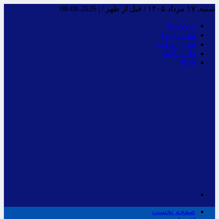
شنبه, ۱۷ مرداد ۱۴۰۵ / قبل از ظهر /
|
2026-08-08
درباره ما
تماس با ما
فـال روزانـه
فال حافظ
RSS
صفحه نخست