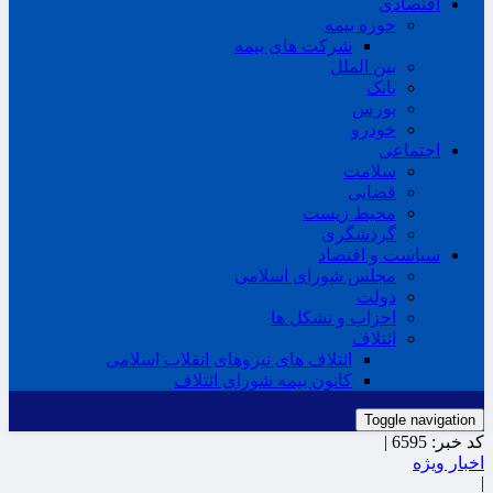
اقتصادی
حوزه بیمه
شرکت های بیمه
بین الملل
بانک
بورس
خودرو
اجتماعی
سلامت
قضایی
محیط زیست
گردشگری
سیاست و اقتصاد
مجلس شورای اسلامی
دولت
احزاب و تشکل ها
ائتلاف
ائتلاف های نیروهای انقلاب اسلامی
کانون بیمه شورای ائتلاف
Toggle navigation
کد خبر:
6595 |
اخبار ویژه
|