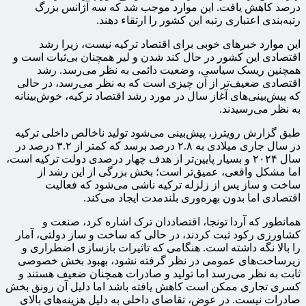
درصد کاهش یافت. این موارد موجب شد که سه آژانس بزرگ
رتبه‌بندی اعتباری رتبه‌ این کشور را ارتقاء دهند.
این موارد خبرهای خوبی برای اقتصاد ترکیه نیست، زیرا رشد
اقتصادی این کشور در حال کند شدن و لیر همچنان بی‌ثبات است و
همچنین ریسک سیاسی، وضعیت دائمی به نظر می‌رسد. رشد
اقتصادی ضعیف‌تر از آن چیزی است که به نظر می‌رسد، در حالی
که پیش‌بینی‌های آغاز سال در مورد رشد اقتصاد ترکیه، خوش‌بینانه
به نظر می‌رسیدند.
طبق گزارش رویترز، پیش‌بینی می‌شود تولید ناخالص داخلی ترکیه
در سال جاری میلادی به ۲.۸ درصد برسد که کمتر از ۳.۲ درصد در
سال ۲۰۲۴ و بسیار پایین‌تر از هدف چهار درصدی دولت ترکیه است،
اما مشکل واقعی، عمیق‌تر است؛ بخش بزرگی از این رشد از
ساخت و ساز پس از زلزله ترکیه ناشی می‌شود که فعالیت
اقتصادی اما بدون بهره‌وری بلندمدت ایجاد می‌کند.
همانطور که آردا تونجا، اقتصاددان ترک اشاره کرد، صنعت و
کشاورزی رکود ثبت کردند، در حالی که ساخت و ساز دولتی، آمار
را بالا نگه داشته است. هنگامی که تاثیرات بازسازی اضطراری و
زیرساخت‌های عمومی در نظر گرفته نشود، بهبود بخش خصوصی
ثابت به نظر می‌رسد اما تولید و صادرات همچنان ضعیف هستند و
کسری تجاری ممکن است کاهش یافته باشد اما دلیل آن رونق بخش
صادرات نیست. در عوض، تقاضای داخلی به دلیل هزینه‌های بالای