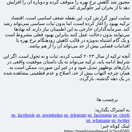
مجبور شد کاهش نرخ بهره را متوقف کرده و دوباره آن را افزایش
دهد تا از بحران لیر جلوگیری کند.
سایت اینوز گزارش کرد، این نقطه ضعف اساسی است، اقتصاد
ترکیه بهبود را آغاز کرده است، اما بدون ثبات سیاسی نمی‌تواند رشد
کند. سرمایه‌گذاران خارجی به این اطمینان نیاز دارند که نهادها
می‌توانند بدون دخالت عمل کنند بنابراین بهبود فعلی مشروط است
و یک گام اشتباه به‌ویژه در قالب کاهش زودهنگام نرخ بهره یا
اقدامات قضایی بیش از حد می‌تواند آن را از هم بپاشد.
آنچه ترکیه از سال ۲۰۲۳ کسب کرده، ثبات و نه تحول است. اگر این
شرایط ادامه یابد، ترکیه می‌تواند به یک داستان موفقیت واقعی در
بازارهای نوظهور تبدیل شود و در غیر این صورت، ممکن است به
همان چرخه التهاب بیش از حد، اصلاح و عدم قطعیتی مشاهده شده
در یک دهه گذشته، بازگردد.
برچسب ها:
به اشتراک بگذارید:
sn_facebook
sn_googleplus
sn_telegram
sn_facenama
sn_cloob
sn_whatsapp
sn_twitter
لینک کوتاه خبر:
https://meghiaseghtesad.ir/?p=6595