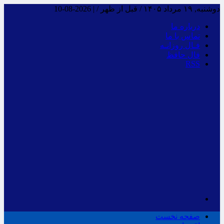
دوشنبه, ۱۹ مرداد ۱۴۰۵ / قبل از ظهر /
|
2026-08-10
درباره ما
تماس با ما
فـال روزانـه
فال حافظ
RSS
صفحه نخست