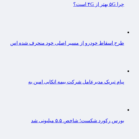
چرا ۵G بهتر از ۴G است؟
طرح اسقاط خودرو از مسیر اصلی خود منحرف شده اس
پیام تبریک مدیرعامل شرکت بیمه اتکایی امین به
بورس رکورد شکست؛ شاخص ۵.۵ میلیونی شد