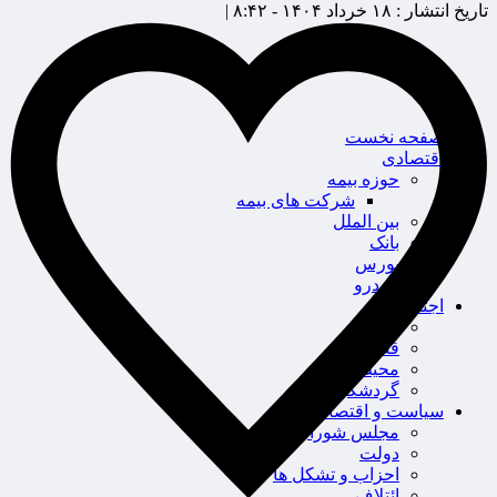
تاریخ انتشار :
۱۸ خرداد ۱۴۰۴ - ۸:۴۲ |
صفحه نخست
اقتصادی
حوزه بیمه
شرکت های بیمه
بین الملل
بانک
بورس
خودرو
اجتماعی
سلامت
قضایی
محیط زیست
گردشگری
سیاست و اقتصاد
مجلس شورای اسلامی
دولت
احزاب و تشکل ها
ائتلاف