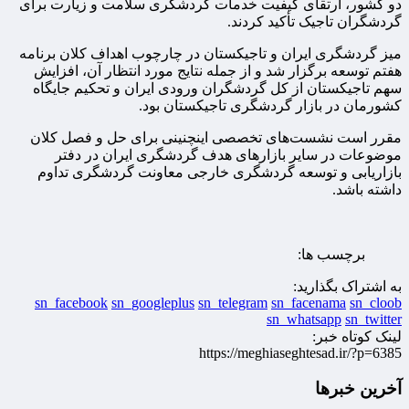
دو کشور، ارتقای کیفیت خدمات گردشگری سلامت و زیارت برای
گردشگران تاجیک تأکید کردند.
میز گردشگری ایران و تاجیکستان در چارچوب اهداف کلان برنامه
هفتم توسعه برگزار شد و از جمله نتایج مورد انتظار آن، افزایش
سهم تاجیکستان از کل گردشگران ورودی ایران و تحکیم جایگاه
کشورمان در بازار گردشگری تاجیکستان بود.
مقرر است نشست‌های تخصصی اینچنینی برای حل و فصل کلان
موضوعات در سایر بازارهای هدف گردشگری ایران در دفتر
بازاریابی و توسعه گردشگری خارجی معاونت گردشگری تداوم
داشته باشد.
برچسب ها:
به اشتراک بگذارید:
sn_facebook
sn_googleplus
sn_telegram
sn_facenama
sn_cloob
sn_whatsapp
sn_twitter
لینک کوتاه خبر:
https://meghiaseghtesad.ir/?p=6385
آخرین خبرها