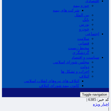
اقتصادی
حوزه بیمه
شرکت های بیمه
بین الملل
بانک
بورس
خودرو
اجتماعی
سلامت
قضایی
محیط زیست
گردشگری
سیاست و اقتصاد
مجلس شورای اسلامی
دولت
احزاب و تشکل ها
ائتلاف
ائتلاف های نیروهای انقلاب اسلامی
کانون بیمه شورای ائتلاف
Toggle navigation
کد خبر:
6385 |
اخبار ویژه
|