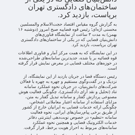
ساختمان‌های دادگستری تهران
برپاست، بازدید کرد.
به گزارش گروه مقیاس اقتصاد حجت‌الاسلام والمسلمین
محسنی اژه‌ای؛ رئیس قوه قضاییه صبح امروز (دوشنبه ۱۶
بهمن) به مدت ۳ ساعت از نمایشگاه فناوری‌های
دانش‌بنیان قضایی که در یکی از ساختمان‌های دادگستری
تهران برپاست، بازدید کرد.
در این نمایشگاه که به همت مرکز آمار و فناوری اطلاعات
قوه قضائیه بر پا شده، جدیدترین سامانه‌های طراحی‌شده
در حوزه‌های مختلف قضایی در معرض نمایش قرار گرفته
است.
رئیس دستگاه قضا در جریان بازدید از این نمایشگاه، از
نزدیک و در گفت‌وگوی مستقیم و چهره به چهره با فعالان
شرکت‌های دانش‌بنیان، در جریان نحوه عملکرد سامانه
تناد (تحلیل و نقد آرای دادگستری)، چگونگی فعالیت هوش
مصنوعی پردازش گفتار و سامانه تبدیل گفتار به متن،
مزایای استفاده از سامانه اعتبار معاملاتی اشخاص،
چگونگی ارائه خدمات قضایی به ایرانیان خارج از کشور
از طریق برخی پیام‌رسان‌های ایرانی، نحوه فعالیت
سامانه «تنظیم» در خصوص نوبت‌دهی اینترنتی دفاتر
خدمات الکترونیک قضایی و همچنین نحوه عملکرد
سامانه‌های مربوط به احراز هویت برخط، قرار گرفت.