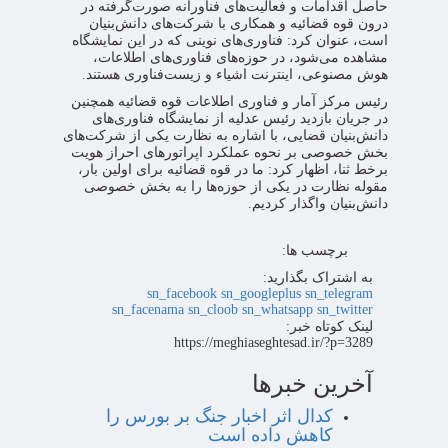
حاصل اقدامات و فعالیت‌های فناورانه صورت‌گرفته در
درون قوه قضائیه و همکاری با شرکت‌های دانش‌بنیان
است، عنوان کرد: فناوری‌های نوینی که در این نمایشگاه
مشاهده می‌شود، در حوزه‌های فناوری‌های اطلاعات،
هوش مصنوعی، اینترنت اشیاء و زیست‌فناوری هستند.
رئیس مرکز آمار و فناوری اطلاعات قوه قضائیه همچنین
در جریان بازدید رئیس عدلیه از نمایشگاه فناوری‌های
دانش‌بنیان قضایی، با اشاره به نظارت یکی از شرکت‌های
بخش خصوصی بر نحوه عملکرد اپراتورهای احراز هویت
برخط ثنا، اظهار کرد: ما در قوه قضائیه برای اولین بار،
مقوله نظارت در یکی از حوزه‌ها را به بخش خصوصی
دانش‌بنیان واگذار کردیم.
برچسب ها:
به اشتراک بگذارید:
sn_facebook
sn_googleplus
sn_telegram
sn_facenama
sn_cloob
sn_whatsapp
sn_twitter
لینک کوتاه خبر:
https://meghiaseghtesad.ir/?p=3289
آخرین خبرها
کدال اثر اخبار جنگ بر بورس را
کاهش داده است