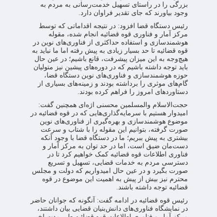
بزرگی را در راستای تسهیل خدمت‌رسانی به مردم به
وجود بیاورند که جای تقدیر فراوان دارد.
رئیس دستگاه قضا افزود: در نتیجه اقداماتی که توسط
مرکز آمار و فناوری قوه قضائیه انجام شده، مقوله
هوشمندسازی و استفاده حداکثری از فناوری‌های نوین در
قوه قضائیه تا حد بسیار زیادی به پیش رفته اما ما نباید به
هیچ‌وجه به این میزان پیشرفت، قانع باشیم؛ در عین حال
باید توجه داشته باشیم که در دوره‌های پیشین نیز متولیان
حوزه هوشمندسازی و فناوری‌های نوین دستگاه قضا،
گام‌های موثری را برداشته بودند و زمینه‌های بسیاری از
دستاوردهای امروز را فراهم کرده بودند.
حجت‌الاسلام والمسلمین محسنی اژه‌ای همچنین گفت:
امیدوار هستیم با سرمایه‌گذاری‌هایی که در قوه قضائیه در
موضوع هوشمندسازی و بهره‌گیری از فناوری‌های نوین
صورت گرفته، بتوانیم این مقوله را با شتاب و سرعت
بیشتری به پیش ببریم؛ ما در دستگاه قضا با وجود آنکه
دست‌مان ضیق است، اما در حد توان به مرکز آمار و
فناوری اطلاعات قوه قضائیه کمک خواهیم کرد تا در
دسترسی مردم به خدمات قضایی، تسهیل و تسریع
صورت بگیرد و در عین حال امیدواریم که دولت و مجلس
محترم نیز بیش از پیش به اهمیت این موضوع در‌ قوه
قضائیه توجه داشته باشند.
رئیس قوه قضائیه در ادامه گفت: آنگونه که جوانان حاضر
در نمایشگاه فناوری‌های دانش‌بنیان قضایی بیان داشتند،
مرکز آمار و فناوری اطلاعات قوه قضائیه طی مدت اخیر