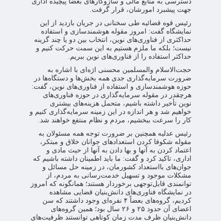
دسترسی به منابع مالی و سازوکارهای بعضاً پیچیده اداری
جهت پیشبرد امورشان، قرار گرفت.
رئیس قوه قضائیه طی سخنانی در جریان بازدید از این
نمایشگاه گفت: امروز مقوله هوشمندسازی و استفاده
حداکثری از فناوری‌های نوین، انتخاب بین دو یا چند گزینه
نیست؛ بلکه ما ملزم هستیم به این سمت حرکت کنیم و
حداکثر استفاده را از فناوری‌‌های نوین ببریم.
حجت‌الاسلام والمسلمین محسنی اژه‌ای با اشاره به
ضرورت سرمایه‌گذاری جدی همه بخش‌ها و دستگاه‌ها در
حوزه هوشمندسازی و استفاده‌ از فناوری‌های نوین، گفت:
هرچقدر در مقوله سرمایه‌گذاری در حوزه فناوری‌های
نوین تأخیر داشته باشیم، متحمل هزینه‌های بیشتری
خواهیم شد و هر اندازه در این زمینه سرمایه‌گذاری کنیم و
کار را سرعت ببخشیم، مردم و نظام منتفع خواهند شد.
رئیس عدلیه همچنین بر ضرورت توجه همه مسئولان به
مقوله شکوفا کردن استعدادهای جوانان خلاق و مبتکر،
اعتماد کردن به آنها و بها دادن به آنها از حیث مادی و
اداری، تاکید کرد و گفت: ما باید اطمینان داشته باشیم که
جوان‌های بااستعداد کشورمان، در زمینه حل مسائل و
مشکلات موجود و‌ تسهیل خدمت‌رسانی به مردم، از
توانمندی قابل‌توجهی برخوردار هستند؛ همانگونه که امروز
در نمایشگاه فناوری‌های دانش‌بنیان قضایی مشاهده
کردیم، گروه‌های بعضاً ۴ نفره‌ای وجود داشتند که سن‌
اعضای آن حدود ۲۵ و ۲۶ سال بود؛ همین گروه‌های
دانش‌بنیان ظرف مدت زمان کوتاهی توانستند ظرفیت‌های