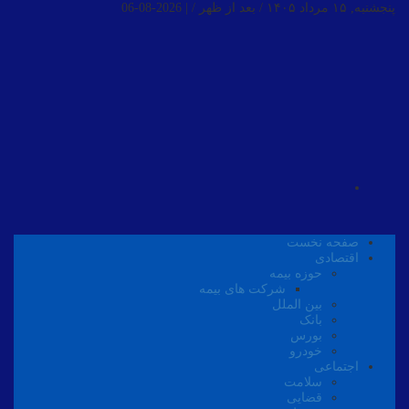
پنجشنبه, ۱۵ مرداد ۱۴۰۵ / بعد از ظهر /
|
2026-08-06
صفحه نخست
اقتصادی
حوزه بیمه
شرکت های بیمه
بین الملل
بانک
بورس
خودرو
اجتماعی
سلامت
قضایی