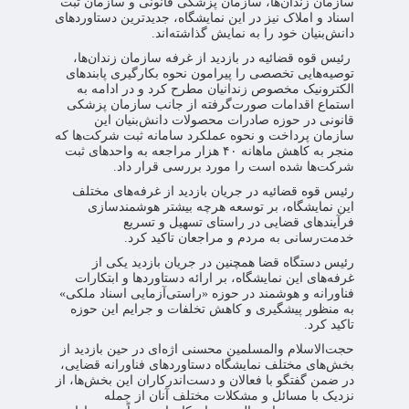
سازمان زندان‌ها، سازمان پزشکی قانونی و سازمان ثبت
اسناد و املاک نیز در این نمایشگاه، جدیدترین دستاوردهای
دانش‌بنیان خود را به نمایش گذاشته‌اند.
رئیس قوه قضائیه در بازدید از غرفه‌ سازمان زندان‌ها،
توصیه‌هایی تخصصی را پیرامون نحوه بکارگیری پابندهای
الکترونیک مخصوص زندانیان مطرح کرد و در ادامه به
استماع اقدامات صورت‌گرفته از جانب سازمان پزشکی
قانونی در حوزه صادرات محصولات دانش‌بنیان‌ این
سازمان پرداخت و نحوه عملکرد سامانه ثبت شرکت‌ها که
منجر به کاهش ماهانه ۴۰ هزار مراجعه به واحدهای ثبت
شرکت‌ها شده است را مورد بررسی قرار داد.
رئیس قوه قضائیه در جریان بازدید از غرفه‌های مختلف
این نمایشگاه، بر توسعه هرچه بیشتر هوشمندسازی
فرآیندهای قضایی در راستای تسهیل و تسریع
خدمت‌رسانی به مردم و مراجعان تاکید کرد.
رئیس دستگاه قضا همچنین در جریان بازدید یکی از
غرفه‌های این نمایشگاه، بر ارائه دستاوردها و ابتکارات
فناورانه و هوشمند در حوزه «راستی‌آزمایی اسناد ملکی»
به منظور پیشگیری و کاهش تخلفات و جرایم این حوزه
تاکید کرد.
حجت‌الاسلام والمسلمین محسنی اژه‌ای در حین بازدید از
بخش‌های مختلف نمایشگاه دستاوردهای فناورانه قضایی،
در ضمن گفتگو با فعالان و دست‌اندرکاران این بخش‌ها، از
نزدیک با مسائل و مشکلات مختلف آنان از جمله