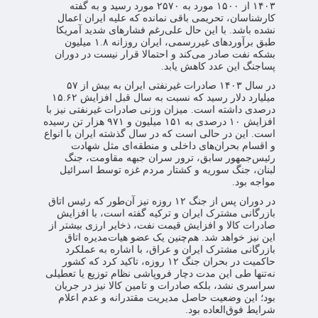
۱۴۰۳ از ۱۵۰۰ مورد به ۲۵۷۰ مورد رسید و به گفته
کارشناسان، تحریمی باقی نمانده که علیه ایران اعمال
نشده باشد. با این حال علی‌رغم فشارهای شدید آمریکا
طبق برآوردهای غیررسمی، ایران روزانه ۱.۸ میلیون
بشکه نفت صادر می‌کند و احتمالا قرار نیست در دوران
پساجنگ این عدد کاهش یابد.
در سال ۱۴۰۳ صادرات غیرنفتی ایران به بیش از ۵۷
میلیارد دلار رسید که نسبت به سال قبل افزایش ۱۵.۶۲
درصدی داشته است. میزان وزنی صادرات غیرنفتی نیز با
افزایش ۱۰ درصدی به ۱۵۱ میلیون و ۹۷۱ هزار تن رسیده
است. این در حالی است که در سال گذشته ایران با انواع
و اقسام بحران‌های داخلی و منطقه‌ای مثل شهادت
رئیس‌جمهور سابق، ترور سران جبهه مقاومت، جنگ
لبنان، جنگ سوریه و کشتار مردم غزه توسط اسرائیل
مواجه بود.
در دوران پس از جنگ ۱۲ روزه نیز آن‌طور که رئیس اتاق
بازرگانی مشترک ایران و ترکیه گفته است، با افزایش
صادرات کالا و افزایش قیمت نفت، ذخایر ارزی بیشتر از
این نیز خواهد شد. هم‌چنین یک عضو هیات‌مدیره اتاق
بازرگانی مشترک ایران و عراق، با اشاره به عملکرد
حاکمیت در بحران جنگ ۱۲ روزه، تاکید کرد که کشور
نه‌تنها طی این مدت دچار فروپاشی نظام توزیع یا تعطیلی
سراسری نشد، بلکه صادرات و تامین کالا نیز در جریان
بود؛ این وضعیت حاصل مدیریت مقتدرانه و عدم اعلام
شرایط فوق‌العاده بود.