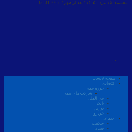
پنجشنبه, ۱۵ مرداد ۱۴۰۵ / بعد از ظهر /
|
2026-08-06
صفحه نخست
اقتصادی
حوزه بیمه
شرکت های بیمه
بین الملل
بانک
بورس
خودرو
اجتماعی
سلامت
قضایی