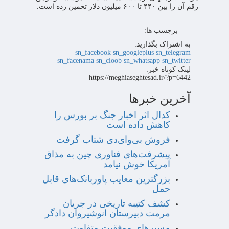
رقم آن را بین ۴۴۰ تا ۶۰۰ میلیون دلار تخمین زده است.
برچسب ها:
به اشتراک بگذارید:
sn_facebook
sn_googleplus
sn_telegram
sn_facenama
sn_cloob
sn_whatsapp
sn_twitter
لینک کوتاه خبر:
https://meghiaseghtesad.ir/?p=6442
آخرین خبرها
کدال اثر اخبار جنگ بر بورس را
کاهش داده است
فروش بی‌وای‌دی شتاب گرفت
پیشرفت‌های فناوری چین به مذاق
آمریکا خوش نیامد
بزرگترین معایب پاوربانک‌های قابل
حمل
کشف کتیبه تاریخی در جریان
مرمت دبیرستان انوشیروان دادگر
مسیرهای موفقیت متفاوت