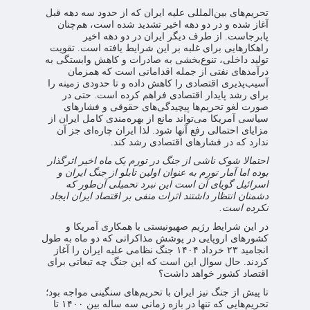
تحریم‌های بین‌المللی علیه ایران که از حدود سه دهه قبل
آغاز شده و در دو دهه اخیر تشدید شده است، هم‌چنان
پابرجاست. از طرف دیگر ایران در دو دهه اخیر
راهکارهایی برای غلبه بر این شرایط یافته است. تقویت
تولید داخلی، تنوع‌بخشی به صادرات و کاهش وابستگی به
درآمدهای نفتی از جمله اقداماتی است که همزمان
آسیب‌پذیری اقتصادی را کاهش داده و تا حدودی زمینه را
برای رشد پایدار اقتصادی فراهم کرده است. حتی در
صورت لغو تحریم‌ها پیچیدگی‌های حقوقی و فشارهای
سیاسی آمریکا می‌تواند مانع از بهره‌مندی کامل ایران از
مزایای احتمالی رفع آنها شود. لذا ایران چاره‌ای جز آن
ندارد که در فشارهای اقتصادی رشد کند.
احتمالا شوک ناشی از جنگ در تورم یک ماه اخیر اثرگذار
بوده اما آمار تورم به عنوان اولین تابلو از جنگ ایران و
اسرائیل گویای آن است این نبرد تحمیلی آن‌طور که
دشمنان انتظار داشتند اثرات منفی بر اقتصاد ایران ایجاد
نکرده است.
در این شرایط رژیم صهیونیستی با همکاری آمریکا و
کشورهای اروپایی در پوشش مذاکراتی که دو ماه به طول
انجامید ۲۳ خرداد ۱۴۰۴ جنگ نظامی علیه ایران را آغاز
کردند. حال سوال این است که این جنگ چه تبعاتی برای
اقتصاد کشور خواهد داشت؟
تا پیش از جنگ نیز ایران با تحریم‌های سنگینی مواجه بود؛
تحریم‌هایی که تنها در بازه زمانی سه ساله بین ۱۴۰۰ تا