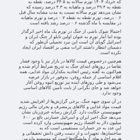
که خرداد ۱۴۰۴ تورم سالانه به ۳۴.۵ درصد، نقطه به
نقطه به ۳۹.۴ درصد و ماهیانه به ۳.۳ درصد رسیده که
نشان می‌دهد تورم سالانه نسبت به مدت مشابه سال قبل
۰.۶ درصد، تورم نقطه به نقطه ۰.۷ درصد و تورم ماهیانه
در مقایسه با ماه گذشته ۰.۶ درصد رشد یافته است.
احتمالا شوک ناشی از جنگ در تورم یک ماه اخیر اثرگذار
بوده اما آمار تورم به عنوان اولین تابلو از جنگ ایران و
اسرائیل گویای آن است این نبرد تحمیلی آن‌طور که
دشمنان انتظار داشتند اثرات منفی بر اقتصاد ایران ایجاد
نکرده است.
هم‌چنین درخصوص قیمت کالاها در بازار نیز با وجود فشار
تقاضا در روزهای ابتدای جنگ به تدریج شرایط آرام شده و
هم‌اکنون به گفته رئیس اتحادیه بنکداران مواد غذایی، همه
اقلام اساسی از جمله روغن، به‌وفور در بازار عرضه
می‌شود و طی روزهای آینده نیز توزیع انبوه روغن آغاز
خواهد شد و جای نگرانی از بابت تأمین کالاهای اساسی
وجود ندارد.
در آن سوی جبهه جنگ، برخی گزارش‌ها از افزایش شدید
قیمت مواد غذایی و کالاهای پرمصرف و بحران مالی رژیم
صهیونیستی حکایت دارد. گزارش رسانه عبری‌زبان نشان
می‌دهد جنگ اخیر ایران و اسرائیل خسارتی بالغ بر ۶۰۰
میلیون دلار به اقتصاد رژیم صهیونیستی وارد کرده است.
این عدد به جز خسارات مستقیمی است که به
ساختمان‌ها،‌ تجهیزات و از دست رفتن دانش تحقیقاتی و
هزینه اجاره بهای آزمایشگاه‌ها است که موسسه وایزمن