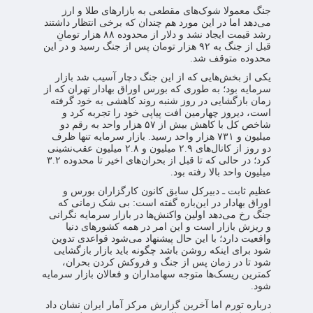
جنگ معمولا شوک‌های مقطعی به بازارهای طلا و ارز
می‌دهد اما در این مورد هم چندان که برخی انتظار داشتند
رشد قیمت ایجاد نشد و دلار از محدوده ۸۸ هزار تومانِ
قبل از جنگ به ۹۲ هزار تومان پس از جنگ رسید و در این
محدوده متوقف شد.
یکی از بخش‌هایی که از این جنگ دچار آسیب شد بازار
سرمایه بود؛ به طوری که بورس اوراق بهادار تهران که از
زمان بازگشایی در روز شنبه روند کاهشی به خود گرفته
است، دیروز چهارمین افت پیاپی خود را تجربه کرد و
شاخص کل با کاهش بیش از ۵۷ هزار واحد به رقم دو
میلیون و ۷۳۱ هزار واحد رسید. بازار سرمایه تنها ظرف
دو روز از کانال‌های ۲.۹ میلیون و ۲.۸ میلیون عقب‌نشینی
کرد؛ در حالی که تا قبل از بحران‌های اخیر تا محدوده ۳.۲
میلیون واحد بالا رفته بود.
عظیم ثابت ـ دبیرکل سابق کانون کارگزاران بورس و
اوراق بهادار در این‌باره گفته است: بی شک زمانی که
جنگ رخ می‌دهد اولین واکنش‌ها در بازار سرمایه نگرانی
و ریزش بازار است و این امر در همه کشورهای دنیا
واقعیت دارد؛ با این حال پیشنهاد می‌شود قواعدی تدوین
شود برای اینکه روشن باشد چگونه باید بازار بازگشایی
شود تا در زمان پس از جنگ و فروکش کردن بحران،
کمترین ریسک‌ها متوجه سهامداران و فعالان بازار سرمایه
شود.
درباره تورم اما آخرین گزارش مرکز آمار ایران نشان داد