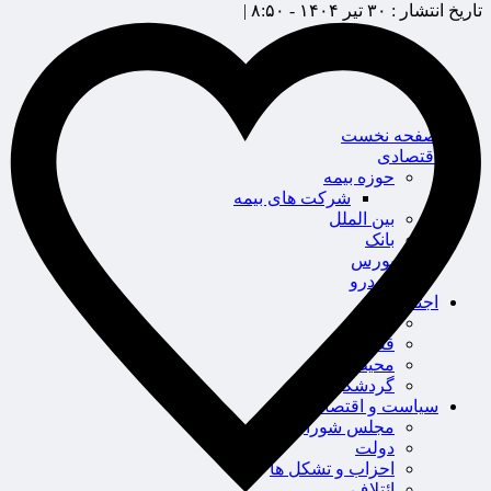
تاریخ انتشار :
۳۰ تیر ۱۴۰۴ - ۸:۵۰ |
صفحه نخست
اقتصادی
حوزه بیمه
شرکت های بیمه
بین الملل
بانک
بورس
خودرو
اجتماعی
سلامت
قضایی
محیط زیست
گردشگری
سیاست و اقتصاد
مجلس شورای اسلامی
دولت
احزاب و تشکل ها
ائتلاف