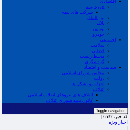
اقتصادی
حوزه بیمه
شرکت های بیمه
بین الملل
بانک
بورس
خودرو
اجتماعی
سلامت
قضایی
محیط زیست
گردشگری
سیاست و اقتصاد
مجلس شورای اسلامی
دولت
احزاب و تشکل ها
ائتلاف
ائتلاف های نیروهای انقلاب اسلامی
کانون بیمه شورای ائتلاف
Toggle navigation
کد خبر:
6537 |
اخبار ویژه
|