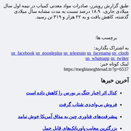
طبق گزارش رویترز، صادرات مواد معدنی کمیاب در نیمه اول سال
میلادی جاری، ۱۸.۹ درصد نسبت به مدت مشابه سال میلادی
گذشته، کاهش یافت و به ۲۲ هزار و ۳۱۹ تن رسید.
برچسب ها:
به اشتراک بگذارید:
sn_facebook
sn_googleplus
sn_telegram
sn_facenama
sn_cloob
sn_whatsapp
sn_twitter
لینک کوتاه خبر:
https://meghiaseghtesad.ir/?p=6537
آخرین خبرها
کدال اثر اخبار جنگ بر بورس را کاهش داده است
فروش بی‌وای‌دی شتاب گرفت
پیشرفت‌های فناوری چین به مذاق آمریکا خوش نیامد
بزرگترین معایب پاوربانک‌های قابل حمل